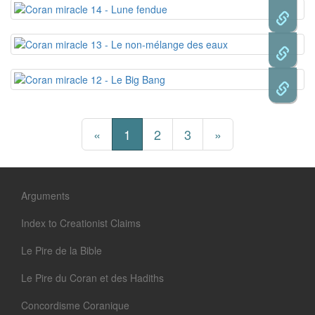
«
1
2
3
»
Arguments
Index to Creationist Claims
Le Pire de la Bible
Le Pire du Coran et des Hadiths
Concordisme Coranique