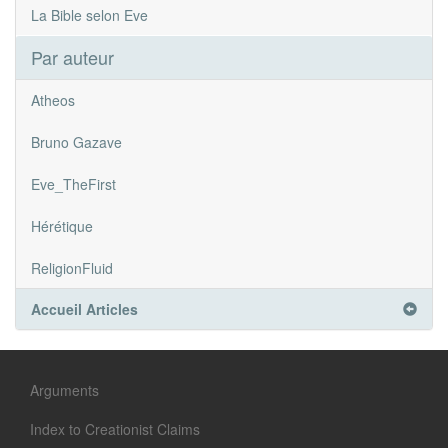
La Bible selon Eve
Par auteur
Atheos
Bruno Gazave
Eve_TheFirst
Hérétique
ReligionFluid
Accueil Articles
Arguments
Index to Creationist Claims