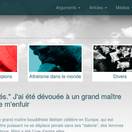
Arguments
Articles
Médias
igions
Athéisme dans le monde
Divers
és." J'ai été dévouée à un grand maître
e m'enfuir
grand maître bouddhiste tibétain célèbre en Europe, qui est
ître puissant ne se déplace jamais sans ses "dakinis", des femmes
ions. Mimi a été l'une d'entre elles.