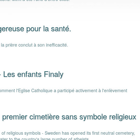
gereuse pour la santé.
a prière conclut à son inefficacité.
- Les enfants Finaly
comment l'Eglise Catholique a participé activement à l'enlèvement
premier cimetière sans symbole religieux
of religious symbols - Sweden has opened its first neutral cemetery,
cater to the country's large number of atheists.