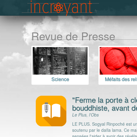
Revue de Presse
Science
Méfaits des rel
"Ferme la porte à cl
bouddhiste, avant d
Le Plus, l'Obs
LE PLUS. Sogyal Rinpoché est un 
soutenu par le daïla lama. Ce ma
sensées l'aider à avoir des révélat