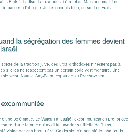
ertains Etats interdisent aux athées d’être élus. Mais une coalition
 de passer à l’attaque. Je les connais bien, ce sont de vrais
quand la ségrégation des femmes devient
Israël
stricte de la tradition juive, des ultra-orthodoxes n'hésitent pas à
es si elles ne respectent pas un certain code vestimentaire. Une
sable selon Natalie Gay-Blum, expatriée au Proche-orient.
is excommuniée
e d'une polémique. Le Vatican a justifié l'excommunication prononcée
encontre d'une femme qui avait fait avorter sa fillette de 9 ans,
été violée par son beau-père. Ce dernier n'a pas été touché par la