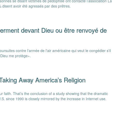
onnes se disant victimes de pédophilie ont contacté l’association La
 disent avoir été agressés par des prêtres.
 serment devant Dieu ou être renvoyé de
rsuites contre l'armée de l'air américaine qui veut le congédier s'il
 Dieu me protège».
 Taking Away America’s Religion
r faith. That’s the conclusion of a study showing that the dramatic
e U.S. since 1990 is closely mirrored by the increase in Internet use.